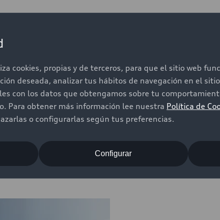
d
delos de nuest
iza cookies, propias y de terceros, para que el sitio web fu
ación deseada, analizar tus hábitos de navegación en el sit
iles con los datos que obtengamos sobre tu comportamiento
oce más modelos que Audi tiene para
do. Para obtener más información lee nuestra
Política de Co
zarlas o configurarlas según tus preferencias.
Configurar