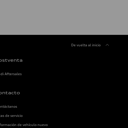
De vuelta al inicio
ostventa
di Aftersales
ontacto
ntáctanos
tas de servicio
formación de vehículo nuevo