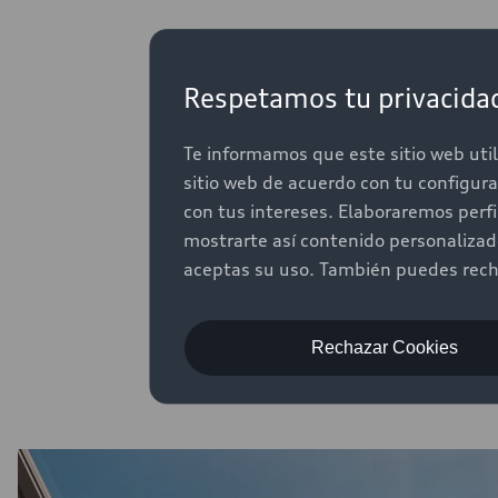
Respetamos tu privacida
Más mo
Te informamos que este sitio web util
sitio web de acuerdo con tu configur
con tus intereses. Elaboraremos perf
Con
mostrarte así contenido personaliza
aceptas su uso. También puedes recha
Rechazar Cookies