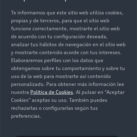
Promociones
Conócenos
Te informamos que este sitio web utiliza cookies,
propias y de terceros, para que el sitio web
Postventa
Nuestras Promociones
funcione correctamente, mostrarte el sitio web
de acuerdo con tu configuración deseada,
Autos Nuevos
Audi Aftersales
analizar tus hábitos de navegación en el sitio web
y mostrarte contenido acorde con tus intereses.
Seminuevos
Quiero un Audi nuevo
Elaboraremos perfiles con los datos que
obtengamos sobre tu comportamiento y sobre tu
Contacto
uso de la web para mostrarte así contenido
Audi certified:Plus
personalizado. Para obtener más información lee
nuestra
Política de Cookies
. Al pulsar en “Aceptar
Contáctanos
Cookies” aceptas su uso. También puedes
Citas de servicio
rechazarlas o configurarlas según tus
preferencias.
Información de vehículo nuevo
©2025 Audi de México división de Volkswagen de
México S.A. de C.V. Todos los derechos reservados.